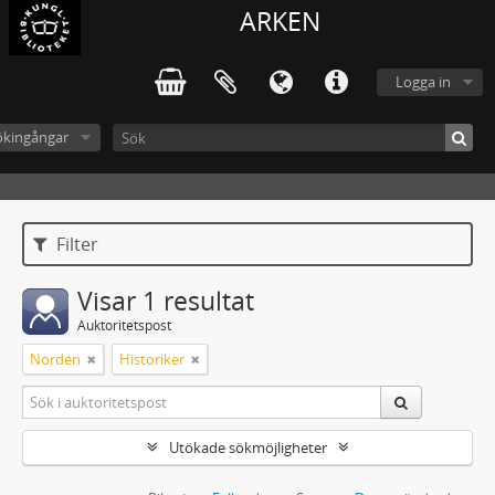
ARKEN
Logga in
ökingångar
Filter
Visar 1 resultat
Auktoritetspost
Norden
Historiker
Utökade sökmöjligheter