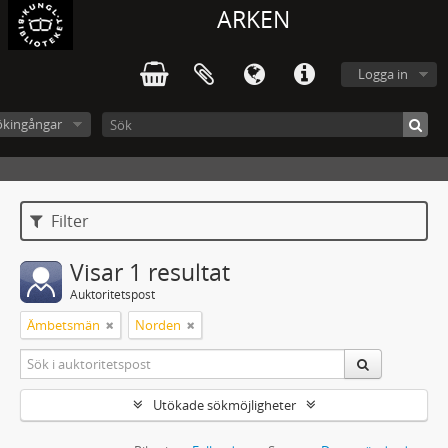
ARKEN
Logga in
ökingångar
Filter
Visar 1 resultat
Auktoritetspost
Ämbetsmän
Norden
Utökade sökmöjligheter