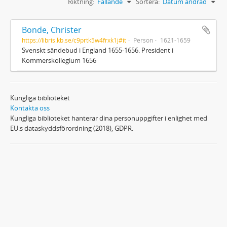
Riktning:
Fallande
Sortera:
Datum ändrad
Bonde, Christer
https://libris.kb.se/c9prtk5w4frxk1j#it
Person
1621-1659
Svenskt sändebud i England 1655-1656. President i
Kommerskollegium 1656
Kungliga biblioteket
Kontakta oss
Kungliga biblioteket hanterar dina personuppgifter i enlighet med
EU:s dataskyddsförordning (2018), GDPR.