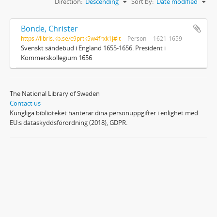
Direction:
Descending
Sort by:
Date modified
Bonde, Christer
https://libris.kb.se/c9prtk5w4frxk1j#it
Person
1621-1659
Svenskt sändebud i England 1655-1656. President i
Kommerskollegium 1656
The National Library of Sweden
Contact us
Kungliga biblioteket hanterar dina personuppgifter i enlighet med
EU:s dataskyddsförordning (2018), GDPR.