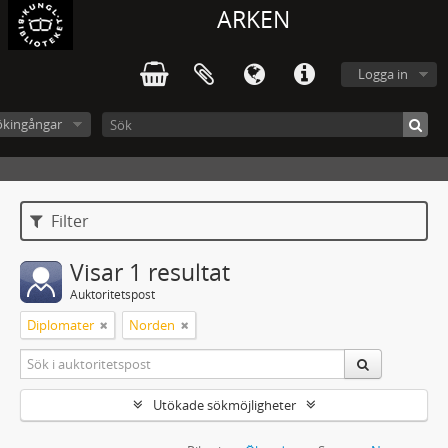
ARKEN
Logga in
ökingångar
Filter
Visar 1 resultat
Auktoritetspost
Diplomater
Norden
Utökade sökmöjligheter