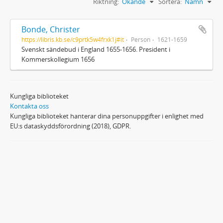
Riktning:
Ökande
Sortera:
Namn
Bonde, Christer
https://libris.kb.se/c9prtk5w4frxk1j#it
Person
1621-1659
Svenskt sändebud i England 1655-1656. President i
Kommerskollegium 1656
Kungliga biblioteket
Kontakta oss
Kungliga biblioteket hanterar dina personuppgifter i enlighet med
EU:s dataskyddsförordning (2018), GDPR.