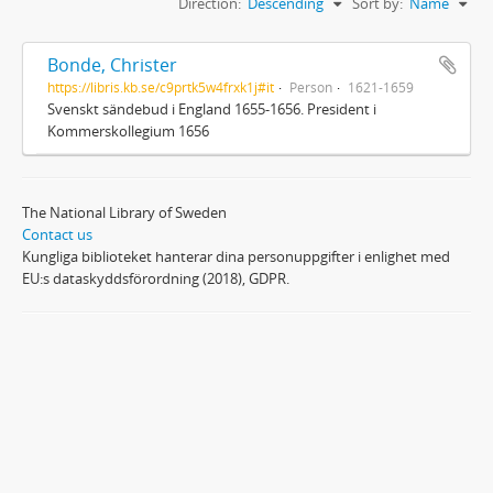
Direction:
Descending
Sort by:
Name
Bonde, Christer
https://libris.kb.se/c9prtk5w4frxk1j#it
Person
1621-1659
Svenskt sändebud i England 1655-1656. President i
Kommerskollegium 1656
The National Library of Sweden
Contact us
Kungliga biblioteket hanterar dina personuppgifter i enlighet med
EU:s dataskyddsförordning (2018), GDPR.