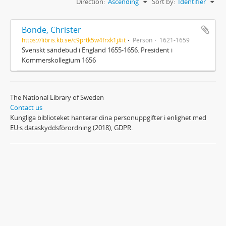
Direction:
Ascending
Sort by:
Identifier
Bonde, Christer
https://libris.kb.se/c9prtk5w4frxk1j#it
Person
1621-1659
Svenskt sändebud i England 1655-1656. President i
Kommerskollegium 1656
The National Library of Sweden
Contact us
Kungliga biblioteket hanterar dina personuppgifter i enlighet med
EU:s dataskyddsförordning (2018), GDPR.