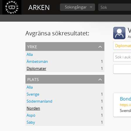
ARKEN
Sökingångar
V
Avgränsa sökresultatet:
A
yrke
Diplomat
Alla
Ämbetsmän
1
Diplomater
1
plats
Alla
Sverige
1
Bond
Södermanland
1
https:/
Norden
1
Svensk
Aspö
1
Säby
1