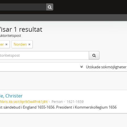
isar 1 resultat
uktoritetspost
er
Norden
Utökade sökmöjligheter
e, Christer
/libris.kb.se/c9prtk5w4frxk1j#it
Person
1621-1659
t sändebud i England 1655-1656. President i Kommerskollegium 1656