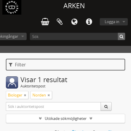
ARKEN
Logga in
ökingångar
Filter
Visar 1 resultat
Auktoritetspost
Biologer
Norden
Utökade sökmöjligheter