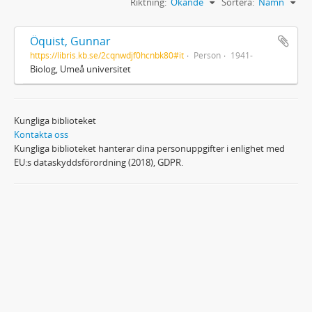
Riktning:
Ökande
Sortera:
Namn
Öquist, Gunnar
https://libris.kb.se/2cqnwdjf0hcnbk80#it
Person
1941-
Biolog, Umeå universitet
Kungliga biblioteket
Kontakta oss
Kungliga biblioteket hanterar dina personuppgifter i enlighet med
EU:s dataskyddsförordning (2018), GDPR.