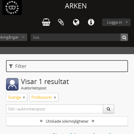
ARKEN
Logga in
ökingångar
Filter
Visar 1 resultat
Auktoritetspost
Sverige
Professorer
Utökade sökmöjligheter