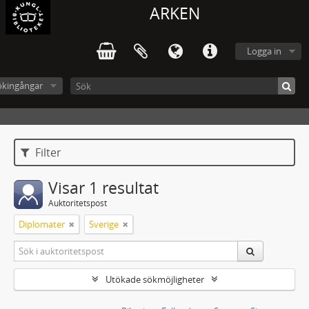
ARKEN
Logga in
ökingångar
Filter
Visar 1 resultat
Auktoritetspost
Diplomater
Sverige
Utökade sökmöjligheter