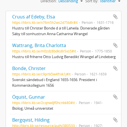
Direction:
Descending
Sort by:
Identifier
Cruus af Edeby, Elsa
https://libris.kb.se/v76m5h2ws2d75b8r#it
Person
1631-1716
Hustru till Christer Bonde d ä till Laheila. Donerade gården
Säby till sonhustrun Anna Catharina Wrangel
Wattrang, Brita Charlotta
https://libris.kb.se/m0zdz8bdks8r5xs5#it
Person
1775-1850
Hustru till friherre Otto Ludvig Benedikt Wrangel af Lindeberg
Bonde, Christer
https://libris.kb.se/c9prtk5w4frxk1j#it
Person
1621-1659
Svenskt sändebud i England 1655-1656. President i
Kommerskollegium 1656
Öquist, Gunnar
https://libris.kb.se/2cqnwdjf0hcnbk80#it
Person
1941-
Biolog, Umeå universitet
Bergqvist, Hilding
http://libris.kb.se/resource/auth/380533
Person
1927-