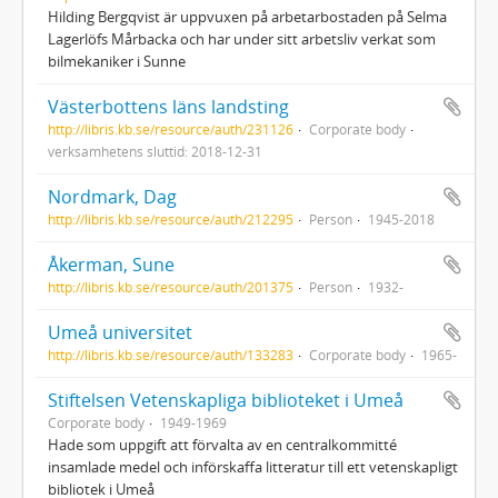
Hilding Bergqvist är uppvuxen på arbetarbostaden på Selma
Lagerlöfs Mårbacka och har under sitt arbetsliv verkat som
bilmekaniker i Sunne
Västerbottens läns landsting
http://libris.kb.se/resource/auth/231126
Corporate body
verksamhetens sluttid: 2018-12-31
Nordmark, Dag
http://libris.kb.se/resource/auth/212295
Person
1945-2018
Åkerman, Sune
http://libris.kb.se/resource/auth/201375
Person
1932-
Umeå universitet
http://libris.kb.se/resource/auth/133283
Corporate body
1965-
Stiftelsen Vetenskapliga biblioteket i Umeå
Corporate body
1949-1969
Hade som uppgift att förvalta av en centralkommitté
insamlade medel och införskaffa litteratur till ett vetenskapligt
bibliotek i Umeå