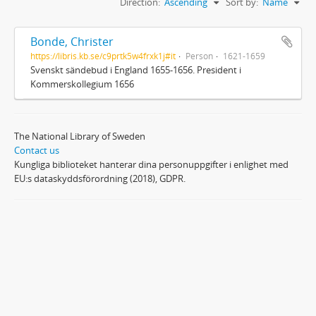
Direction:
Ascending
Sort by:
Name
Bonde, Christer
https://libris.kb.se/c9prtk5w4frxk1j#it
Person
1621-1659
Svenskt sändebud i England 1655-1656. President i
Kommerskollegium 1656
The National Library of Sweden
Contact us
Kungliga biblioteket hanterar dina personuppgifter i enlighet med
EU:s dataskyddsförordning (2018), GDPR.