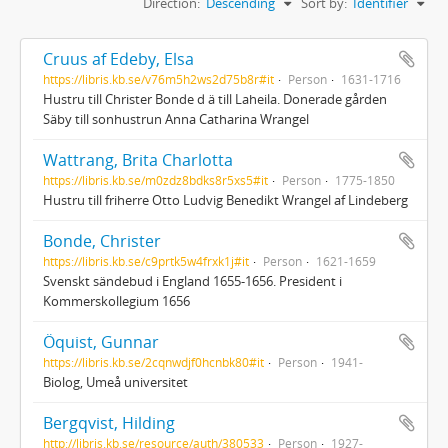
Direction:
Descending
Sort by:
Identifier
Cruus af Edeby, Elsa
https://libris.kb.se/v76m5h2ws2d75b8r#it
Person
1631-1716
Hustru till Christer Bonde d ä till Laheila. Donerade gården
Säby till sonhustrun Anna Catharina Wrangel
Wattrang, Brita Charlotta
https://libris.kb.se/m0zdz8bdks8r5xs5#it
Person
1775-1850
Hustru till friherre Otto Ludvig Benedikt Wrangel af Lindeberg
Bonde, Christer
https://libris.kb.se/c9prtk5w4frxk1j#it
Person
1621-1659
Svenskt sändebud i England 1655-1656. President i
Kommerskollegium 1656
Öquist, Gunnar
https://libris.kb.se/2cqnwdjf0hcnbk80#it
Person
1941-
Biolog, Umeå universitet
Bergqvist, Hilding
http://libris.kb.se/resource/auth/380533
Person
1927-