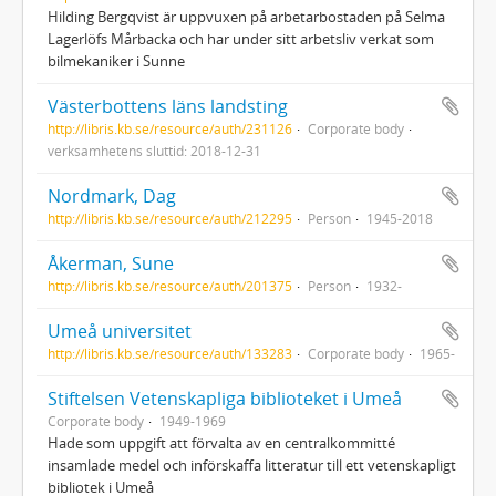
Hilding Bergqvist är uppvuxen på arbetarbostaden på Selma
Lagerlöfs Mårbacka och har under sitt arbetsliv verkat som
bilmekaniker i Sunne
Västerbottens läns landsting
http://libris.kb.se/resource/auth/231126
Corporate body
verksamhetens sluttid: 2018-12-31
Nordmark, Dag
http://libris.kb.se/resource/auth/212295
Person
1945-2018
Åkerman, Sune
http://libris.kb.se/resource/auth/201375
Person
1932-
Umeå universitet
http://libris.kb.se/resource/auth/133283
Corporate body
1965-
Stiftelsen Vetenskapliga biblioteket i Umeå
Corporate body
1949-1969
Hade som uppgift att förvalta av en centralkommitté
insamlade medel och införskaffa litteratur till ett vetenskapligt
bibliotek i Umeå