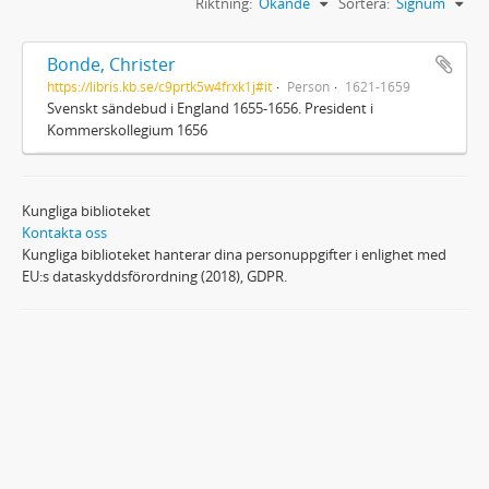
Riktning:
Ökande
Sortera:
Signum
Bonde, Christer
https://libris.kb.se/c9prtk5w4frxk1j#it
Person
1621-1659
Svenskt sändebud i England 1655-1656. President i
Kommerskollegium 1656
Kungliga biblioteket
Kontakta oss
Kungliga biblioteket hanterar dina personuppgifter i enlighet med
EU:s dataskyddsförordning (2018), GDPR.