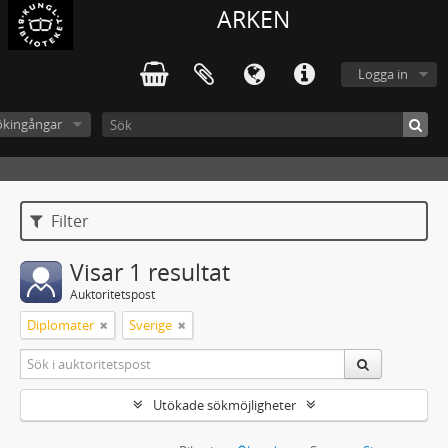
ARKEN
Logga in
ökingångar
Filter
Visar 1 resultat
Auktoritetspost
Diplomater
Sverige
Utökade sökmöjligheter