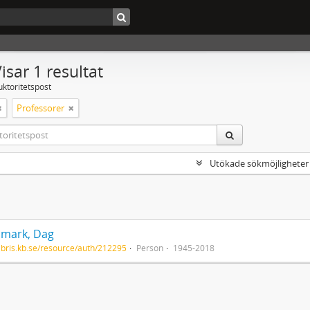
isar 1 resultat
uktoritetspost
Professorer
Utökade sökmöjligheter
mark, Dag
/libris.kb.se/resource/auth/212295
Person
1945-2018