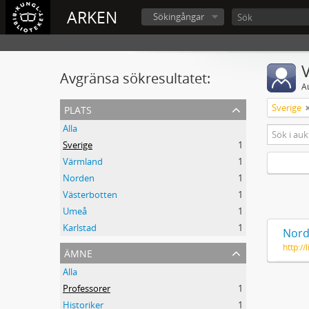
ARKEN
Sökingångar
V
Avgränsa sökresultatet:
A
plats
Sverige
Alla
Sverige
1
Värmland
1
Norden
1
Västerbotten
1
Umeå
1
Karlstad
1
Nord
http:/
ämne
Alla
Professorer
1
Historiker
1