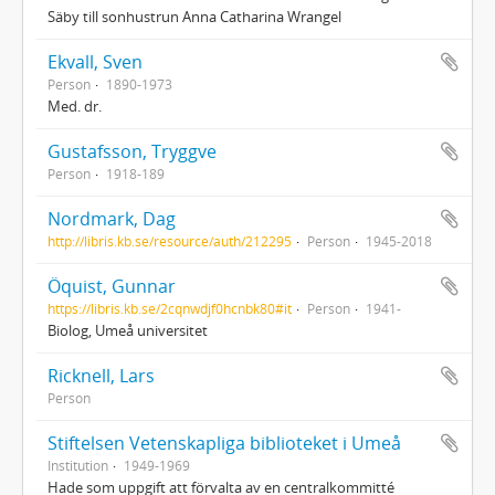
Säby till sonhustrun Anna Catharina Wrangel
Ekvall, Sven
Person
1890-1973
Med. dr.
Gustafsson, Tryggve
Person
1918-189
Nordmark, Dag
http://libris.kb.se/resource/auth/212295
Person
1945-2018
Öquist, Gunnar
https://libris.kb.se/2cqnwdjf0hcnbk80#it
Person
1941-
Biolog, Umeå universitet
Ricknell, Lars
Person
Stiftelsen Vetenskapliga biblioteket i Umeå
Institution
1949-1969
Hade som uppgift att förvalta av en centralkommitté