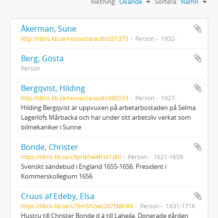
Riktning:
Ökande
Sortera:
Namn
Åkerman, Sune
http://libris.kb.se/resource/auth/201375
Person
1932-
Berg, Gösta
Person
Bergqvist, Hilding
http://libris.kb.se/resource/auth/380533
Person
1927-
Hilding Bergqvist är uppvuxen på arbetarbostaden på Selma
Lagerlöfs Mårbacka och har under sitt arbetsliv verkat som
bilmekaniker i Sunne
Bonde, Christer
https://libris.kb.se/c9prtk5w4frxk1j#it
Person
1621-1659
Svenskt sändebud i England 1655-1656. President i
Kommerskollegium 1656
Cruus af Edeby, Elsa
https://libris.kb.se/v76m5h2ws2d75b8r#it
Person
1631-1716
Hustru till Christer Bonde d ä till Laheila. Donerade gården