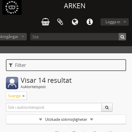
ARKEN
Logga in
ökingångar
Filter
Visar 14 resultat
Auktoritetspost
Sverige
Utökade sökmöjligheter