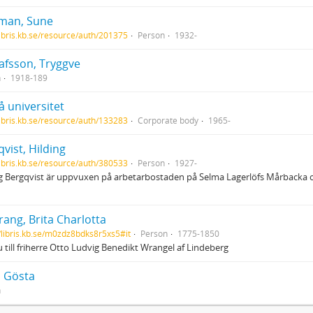
man, Sune
/libris.kb.se/resource/auth/201375
Person
1932-
afsson, Tryggve
n
1918-189
 universitet
/libris.kb.se/resource/auth/133283
Corporate body
1965-
vist, Hilding
/libris.kb.se/resource/auth/380533
Person
1927-
g Bergqvist är uppvuxen på arbetarbostaden på Selma Lagerlöfs Mårbacka oc
ang, Brita Charlotta
//libris.kb.se/m0zdz8bdks8r5xs5#it
Person
1775-1850
 till friherre Otto Ludvig Benedikt Wrangel af Lindeberg
, Gösta
n