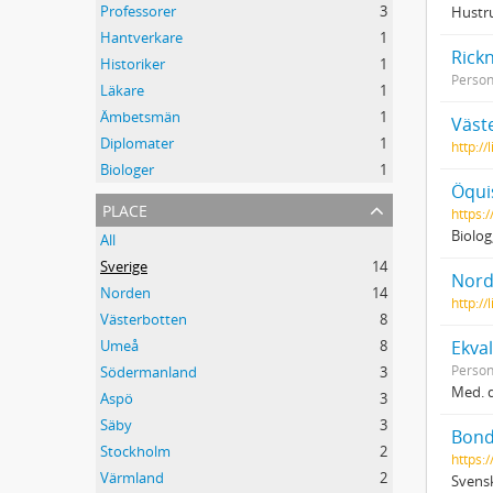
Professorer
3
Hustru
Hantverkare
1
Rickn
Historiker
1
Perso
Läkare
1
Ämbetsmän
1
Väst
Diplomater
1
http:/
Biologer
1
Öqui
place
https:
Biolog
All
Sverige
14
Nord
Norden
14
http:/
Västerbotten
8
Umeå
8
Ekval
Perso
Södermanland
3
Med. d
Aspö
3
Säby
3
Bond
Stockholm
2
https:/
Värmland
2
Svensk