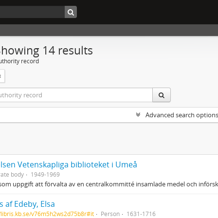
Showing 14 results
uthority record
Advanced search option
elsen Vetenskapliga biblioteket i Umeå
ate body
1949-1969
om uppgift att förvalta av en centralkommitté insamlade medel och införskaff
 af Edeby, Elsa
//libris.kb.se/v76m5h2ws2d75b8r#it
Person
1631-1716