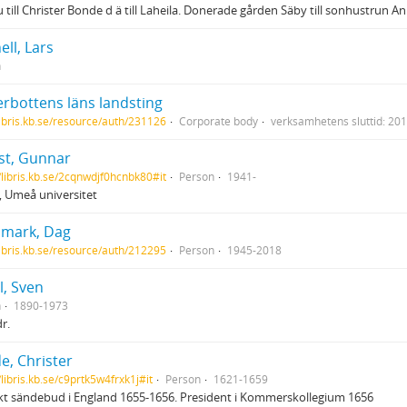
 till Christer Bonde d ä till Laheila. Donerade gården Säby till sonhustrun 
ell, Lars
n
erbottens läns landsting
/libris.kb.se/resource/auth/231126
Corporate body
verksamhetens sluttid: 20
st, Gunnar
//libris.kb.se/2cqnwdjf0hcnbk80#it
Person
1941-
, Umeå universitet
mark, Dag
/libris.kb.se/resource/auth/212295
Person
1945-2018
l, Sven
n
1890-1973
r.
e, Christer
/libris.kb.se/c9prtk5w4frxk1j#it
Person
1621-1659
t sändebud i England 1655-1656. President i Kommerskollegium 1656