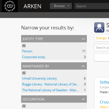
ARKEN
Browse
Narrow your results by:
A
entity type
Sverige
All
Person
11
Corporate body
3
maintained by
All
Umeå University Library
6
Stift
Rogge Library - National Library of Sweden
3
Corpor
The National Library of Sweden - Manuscripts Collections
1
Hade s
occupation
Cruus
All
https: