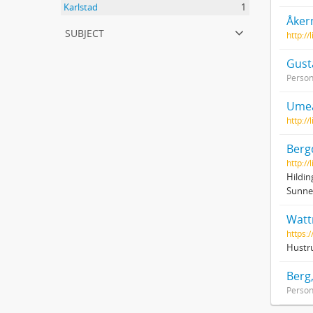
Karlstad
1
Åker
subject
http:/
Gust
Perso
Umeå
http:/
Bergq
http:/
Hildin
Sunne
Wattr
https:
Hustru
Berg
Perso