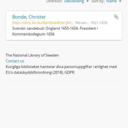
Direction:
Descending
Sort by:
Name
Bonde, Christer
https://libris.kb.se/c9prtk5w4frxk1j#it
Person
1621-1659
Svenskt sändebud i England 1655-1656. President i
Kommerskollegium 1656
The National Library of Sweden
Contact us
Kungliga biblioteket hanterar dina personuppgifter i enlighet med
EU:s dataskyddsförordning (2018), GDPR.