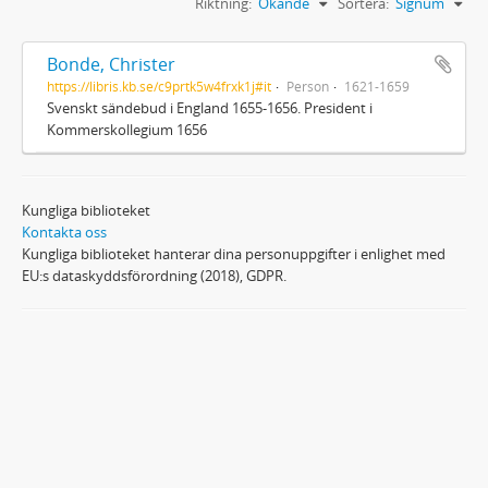
Riktning:
Ökande
Sortera:
Signum
Bonde, Christer
https://libris.kb.se/c9prtk5w4frxk1j#it
Person
1621-1659
Svenskt sändebud i England 1655-1656. President i
Kommerskollegium 1656
Kungliga biblioteket
Kontakta oss
Kungliga biblioteket hanterar dina personuppgifter i enlighet med
EU:s dataskyddsförordning (2018), GDPR.