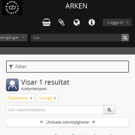
ARKEN
Logga in
ökingångar
Filter
Visar 1 resultat
Auktoritetspost
Diplomater
Sverige
Utökade sökmöjligheter