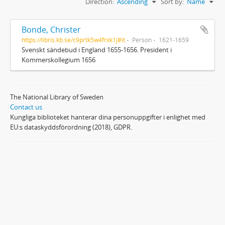
Direction:
Ascending
Sort by:
Name
Bonde, Christer
https://libris.kb.se/c9prtk5w4frxk1j#it
Person
1621-1659
Svenskt sändebud i England 1655-1656. President i
Kommerskollegium 1656
The National Library of Sweden
Contact us
Kungliga biblioteket hanterar dina personuppgifter i enlighet med
EU:s dataskyddsförordning (2018), GDPR.