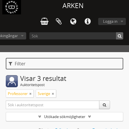
ARKEN
Logga in
ökingångar
Filter
Visar 3 resultat
Auktoritetspost
Professorer
Sverige
Utökade sökmöjligheter