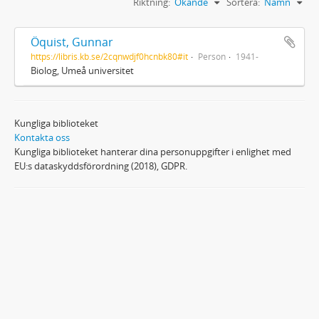
Riktning:
Ökande
Sortera:
Namn
Öquist, Gunnar
https://libris.kb.se/2cqnwdjf0hcnbk80#it
Person
1941-
Biolog, Umeå universitet
Kungliga biblioteket
Kontakta oss
Kungliga biblioteket hanterar dina personuppgifter i enlighet med
EU:s dataskyddsförordning (2018), GDPR.