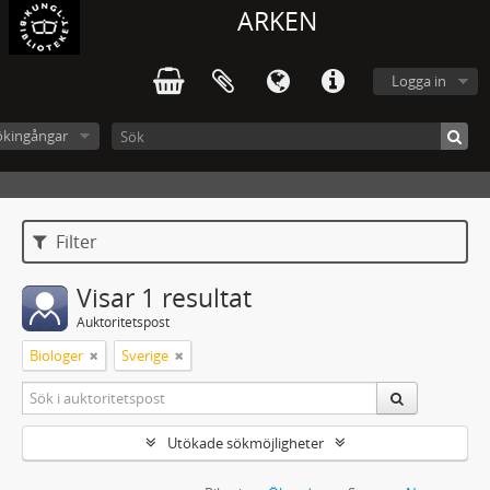
ARKEN
Logga in
ökingångar
Filter
Visar 1 resultat
Auktoritetspost
Biologer
Sverige
Utökade sökmöjligheter