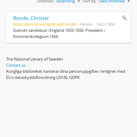
Direction:
Ascending
Sort by:
Date modified
Bonde, Christer
https://libris.kb.se/c9prtk5w4frxk1j#it
Person
1621-1659
Svenskt sändebud i England 1655-1656. President i
Kommerskollegium 1656
The National Library of Sweden
Contact us
Kungliga biblioteket hanterar dina personuppgifter i enlighet med
EU:s dataskyddsförordning (2018), GDPR.