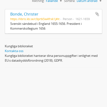
Riktning:
Fallande
Sortera:
Datum ändrad
Bonde, Christer
https://libris.kb.se/c9prtk5w4frxk1j#it
Person
1621-1659
Svenskt sändebud i England 1655-1656. President i
Kommerskollegium 1656
Kungliga biblioteket
Kontakta oss
Kungliga biblioteket hanterar dina personuppgifter i enlighet med
EU:s dataskyddsförordning (2018), GDPR.