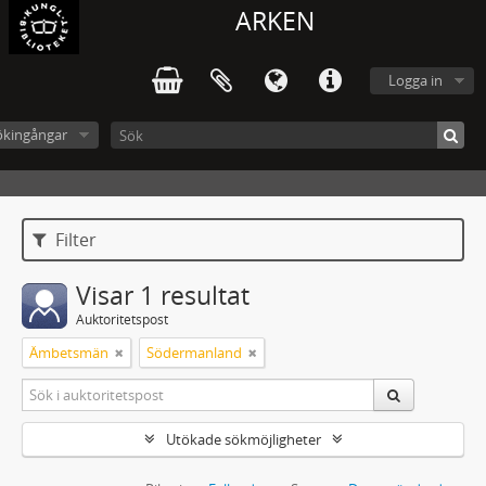
ARKEN
Logga in
ökingångar
Filter
Visar 1 resultat
Auktoritetspost
Ämbetsmän
Södermanland
Utökade sökmöjligheter