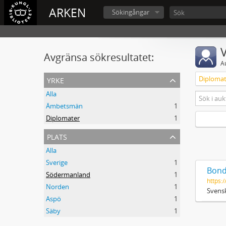
ARKEN
Sökingångar
V
Avgränsa sökresultatet:
A
yrke
Diplomat
Alla
Ämbetsmän
1
Diplomater
1
plats
Alla
Sverige
1
Bond
Södermanland
1
https:/
Norden
1
Svensk
Aspö
1
Säby
1