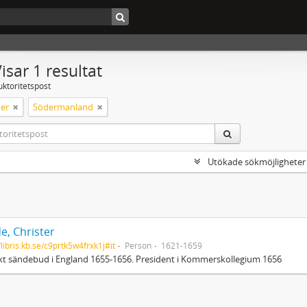
isar 1 resultat
uktoritetspost
er
Södermanland
Utökade sökmöjligheter
e, Christer
/libris.kb.se/c9prtk5w4frxk1j#it
Person
1621-1659
t sändebud i England 1655-1656. President i Kommerskollegium 1656