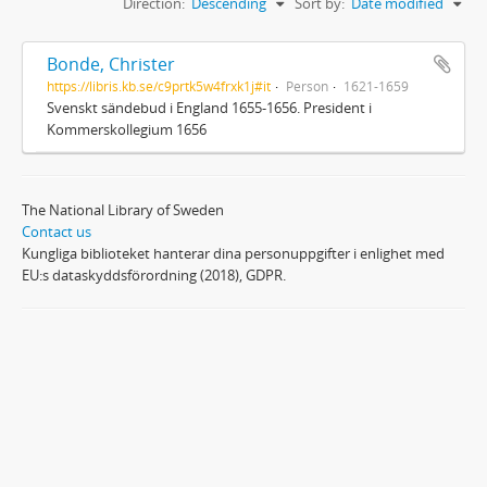
Direction:
Descending
Sort by:
Date modified
Bonde, Christer
https://libris.kb.se/c9prtk5w4frxk1j#it
Person
1621-1659
Svenskt sändebud i England 1655-1656. President i
Kommerskollegium 1656
The National Library of Sweden
Contact us
Kungliga biblioteket hanterar dina personuppgifter i enlighet med
EU:s dataskyddsförordning (2018), GDPR.