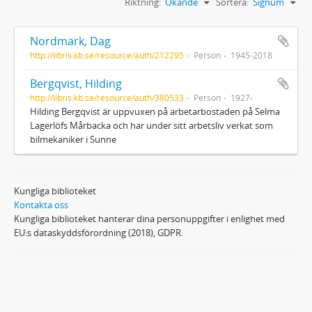
Riktning:
Ökande
Sortera:
Signum
Nordmark, Dag
http://libris.kb.se/resource/auth/212295
Person
1945-2018
Bergqvist, Hilding
http://libris.kb.se/resource/auth/380533
Person
1927-
Hilding Bergqvist är uppvuxen på arbetarbostaden på Selma
Lagerlöfs Mårbacka och har under sitt arbetsliv verkat som
bilmekaniker i Sunne
Kungliga biblioteket
Kontakta oss
Kungliga biblioteket hanterar dina personuppgifter i enlighet med
EU:s dataskyddsförordning (2018), GDPR.