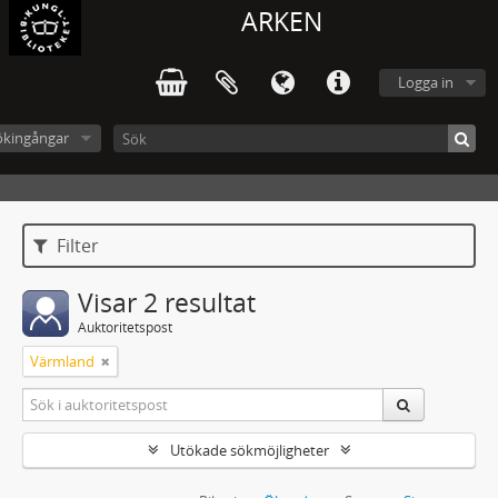
ARKEN
Logga in
ökingångar
Filter
Visar 2 resultat
Auktoritetspost
Värmland
Utökade sökmöjligheter