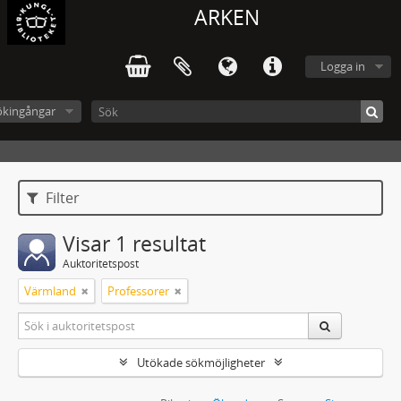
ARKEN
Logga in
ökingångar
Filter
Visar 1 resultat
Auktoritetspost
Värmland
Professorer
Utökade sökmöjligheter