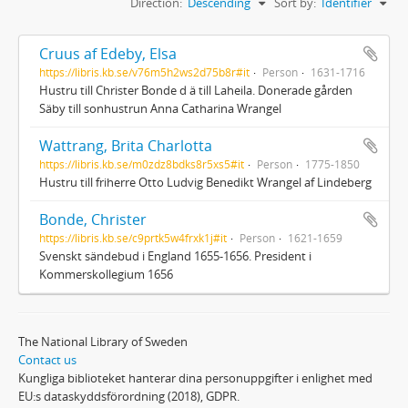
Direction:
Descending
Sort by:
Identifier
Cruus af Edeby, Elsa
https://libris.kb.se/v76m5h2ws2d75b8r#it
Person
1631-1716
Hustru till Christer Bonde d ä till Laheila. Donerade gården
Säby till sonhustrun Anna Catharina Wrangel
Wattrang, Brita Charlotta
https://libris.kb.se/m0zdz8bdks8r5xs5#it
Person
1775-1850
Hustru till friherre Otto Ludvig Benedikt Wrangel af Lindeberg
Bonde, Christer
https://libris.kb.se/c9prtk5w4frxk1j#it
Person
1621-1659
Svenskt sändebud i England 1655-1656. President i
Kommerskollegium 1656
The National Library of Sweden
Contact us
Kungliga biblioteket hanterar dina personuppgifter i enlighet med
EU:s dataskyddsförordning (2018), GDPR.