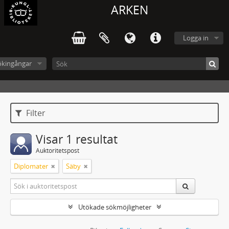
ARKEN
Logga in
ökingångar
Filter
Visar 1 resultat
Auktoritetspost
Diplomater
Säby
Utökade sökmöjligheter