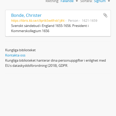
Riktning:
Fallande
Sortera:
Signum
Bonde, Christer
https://libris.kb.se/c9prtk5w4frxk1j#it
Person
1621-1659
Svenskt sändebud i England 1655-1656. President i
Kommerskollegium 1656
Kungliga biblioteket
Kontakta oss
Kungliga biblioteket hanterar dina personuppgifter i enlighet med
EU:s dataskyddsförordning (2018), GDPR.