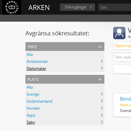
ARKEN
Sökingångar
V
Avgränsa sökresultatet:
A
yrke
Diplomat
Alla
Ämbetsmän
1
Diplomater
1
plats
Alla
Sverige
1
Bond
Södermanland
1
https:/
Norden
1
Svensk
Aspö
1
Säby
1