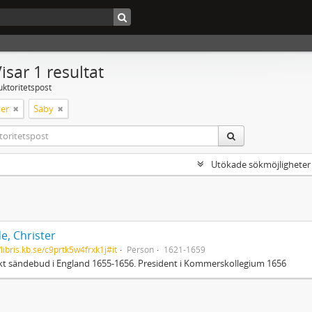
isar 1 resultat
uktoritetspost
er
Säby
Utökade sökmöjligheter
e, Christer
/libris.kb.se/c9prtk5w4frxk1j#it
Person
1621-1659
t sändebud i England 1655-1656. President i Kommerskollegium 1656