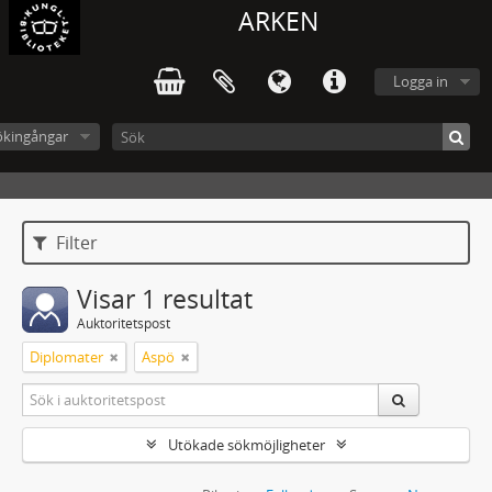
ARKEN
Logga in
ökingångar
Filter
Visar 1 resultat
Auktoritetspost
Diplomater
Aspö
Utökade sökmöjligheter