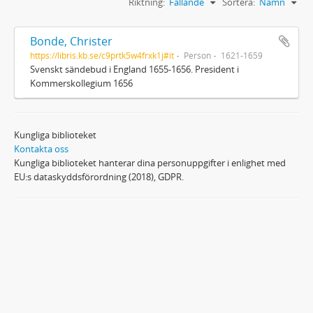
Riktning:
Fallande
Sortera:
Namn
Bonde, Christer
https://libris.kb.se/c9prtk5w4frxk1j#it
Person
1621-1659
Svenskt sändebud i England 1655-1656. President i
Kommerskollegium 1656
Kungliga biblioteket
Kontakta oss
Kungliga biblioteket hanterar dina personuppgifter i enlighet med
EU:s dataskyddsförordning (2018), GDPR.