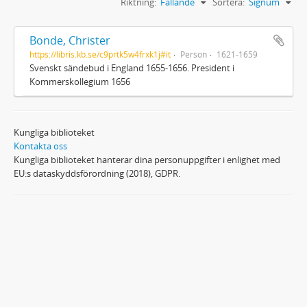
Riktning:
Fallande
Sortera:
Signum
Bonde, Christer
https://libris.kb.se/c9prtk5w4frxk1j#it
Person
1621-1659
Svenskt sändebud i England 1655-1656. President i
Kommerskollegium 1656
Kungliga biblioteket
Kontakta oss
Kungliga biblioteket hanterar dina personuppgifter i enlighet med
EU:s dataskyddsförordning (2018), GDPR.