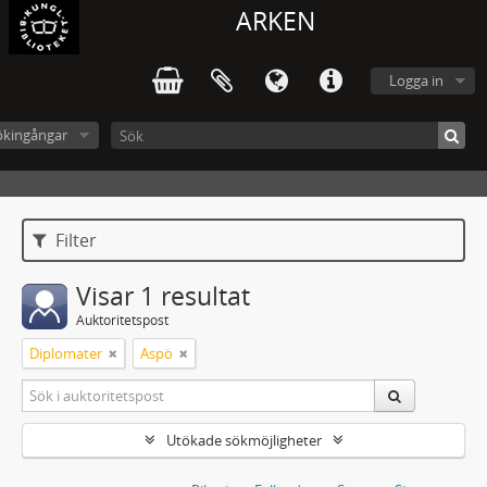
ARKEN
Logga in
ökingångar
Filter
Visar 1 resultat
Auktoritetspost
Diplomater
Aspö
Utökade sökmöjligheter