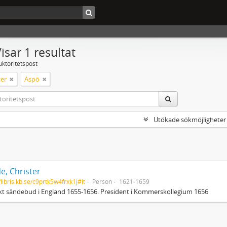
isar 1 resultat
uktoritetspost
er
Aspö
Utökade sökmöjligheter
e, Christer
/libris.kb.se/c9prtk5w4frxk1j#it
Person
1621-1659
t sändebud i England 1655-1656. President i Kommerskollegium 1656