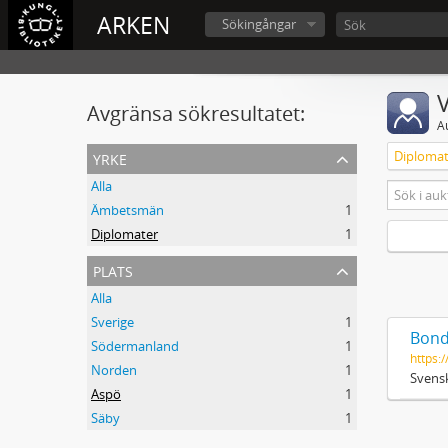
ARKEN
Sökingångar
V
Avgränsa sökresultatet:
A
yrke
Diplomat
Alla
Ämbetsmän
1
Diplomater
1
plats
Alla
Sverige
1
Bond
Södermanland
1
https:/
Norden
1
Svensk
Aspö
1
Säby
1