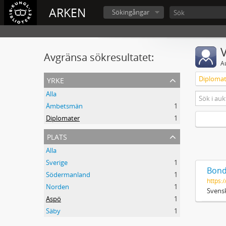
ARKEN
Sökingångar
V
Avgränsa sökresultatet:
A
yrke
Diplomat
Alla
Ämbetsmän
1
Diplomater
1
plats
Alla
Sverige
1
Bond
Södermanland
1
https:/
Norden
1
Svensk
Aspö
1
Säby
1