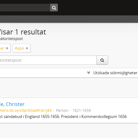
isar 1 resultat
uktoritetspost
er
Aspö
Utökade sökmöjligheter
e, Christer
/libris.kb.se/c9prtk5w4frxk1j#it
Person
1621-1659
t sändebud i England 1655-1656. President i Kommerskollegium 1656