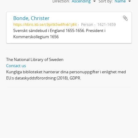
Direction:
Ascending
Sort by:
Name
Bonde, Christer
https://libris.kb.se/c9prtk5w4frxk1j#it
Person
1621-1659
Svenskt sändebud i England 1655-1656. President i
Kommerskollegium 1656
The National Library of Sweden
Contact us
Kungliga biblioteket hanterar dina personuppgifter i enlighet med
EU:s dataskyddsförordning (2018), GDPR.