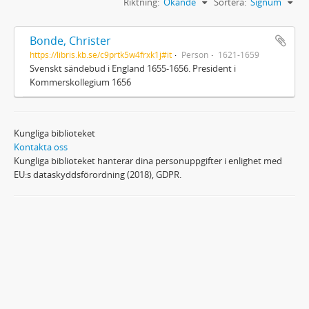
Riktning:
Ökande
Sortera:
Signum
Bonde, Christer
https://libris.kb.se/c9prtk5w4frxk1j#it
Person
1621-1659
Svenskt sändebud i England 1655-1656. President i
Kommerskollegium 1656
Kungliga biblioteket
Kontakta oss
Kungliga biblioteket hanterar dina personuppgifter i enlighet med
EU:s dataskyddsförordning (2018), GDPR.