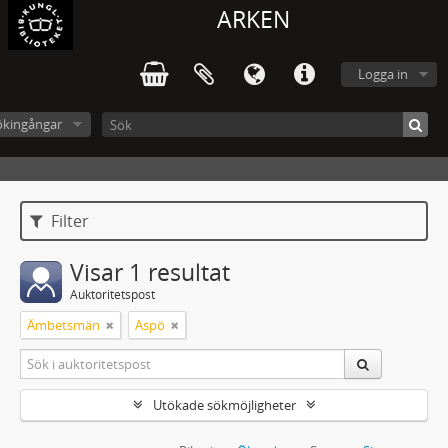
ARKEN
Logga in
ökingångar
Filter
Visar 1 resultat
Auktoritetspost
Ämbetsmän
Aspö
Utökade sökmöjligheter