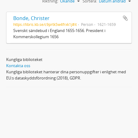
Riktning:
Ökande
Sortera:
Datum ändrad
Bonde, Christer
https://libris.kb.se/c9prtk5w4frxk1j#it
Person
1621-1659
Svenskt sändebud i England 1655-1656. President i
Kommerskollegium 1656
Kungliga biblioteket
Kontakta oss
Kungliga biblioteket hanterar dina personuppgifter i enlighet med
EU:s dataskyddsförordning (2018), GDPR.