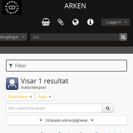
ARKEN
Logga in
ökingångar
Filter
Visar 1 resultat
Auktoritetspost
Diplomater
Aspö
Utökade sökmöjligheter