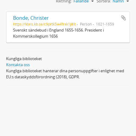
Riktning:
Fallande
Sortera:
Namn
Bonde, Christer
https://libris.kb.se/c9prtk5w4frxk1j#it
Person
1621-1659
Svenskt sändebud i England 1655-1656. President i
Kommerskollegium 1656
Kungliga biblioteket
Kontakta oss
Kungliga biblioteket hanterar dina personuppgifter i enlighet med
EU:s dataskyddsförordning (2018), GDPR.