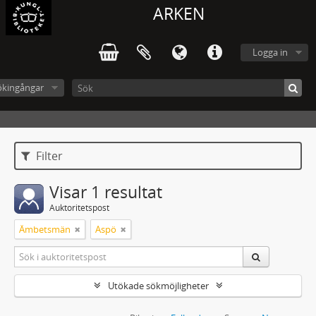
ARKEN
Logga in
ökingångar
Filter
Visar 1 resultat
Auktoritetspost
Ämbetsmän
Aspö
Utökade sökmöjligheter