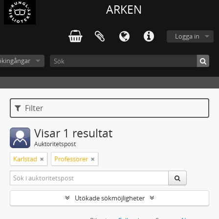
ARKEN
Logga in
ökingångar
Filter
Visar 1 resultat
Auktoritetspost
Karlstad
Professorer
Utökade sökmöjligheter