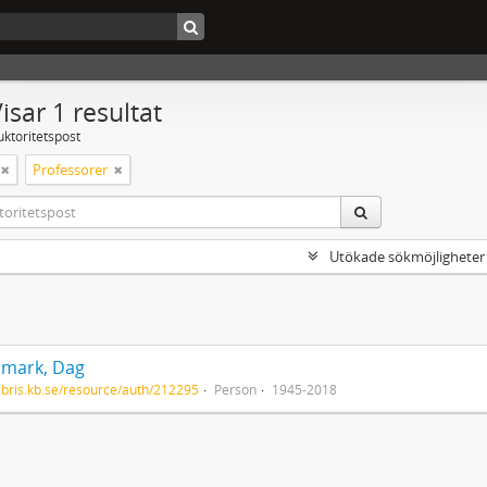
isar 1 resultat
uktoritetspost
Professorer
Utökade sökmöjligheter
mark, Dag
/libris.kb.se/resource/auth/212295
Person
1945-2018