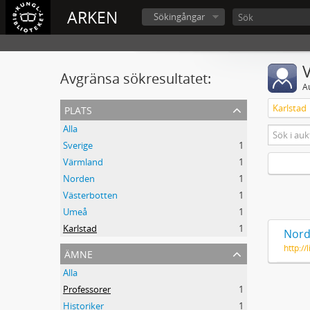
ARKEN
Sökingångar
V
Avgränsa sökresultatet:
A
plats
Karlstad
Alla
Sverige
1
Värmland
1
Norden
1
Västerbotten
1
Umeå
1
Karlstad
1
Nord
http:/
ämne
Alla
Professorer
1
Historiker
1