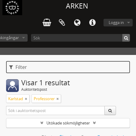
ARKEN
Logga in
ökingångar
Filter
Visar 1 resultat
Auktoritetspost
Karlstad
Professorer
Utökade sökmöjligheter