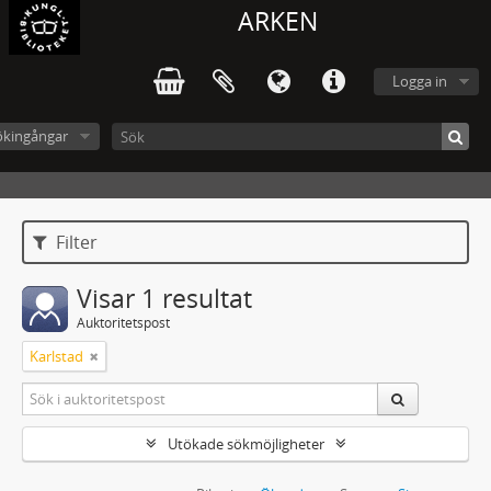
ARKEN
Logga in
ökingångar
Filter
Visar 1 resultat
Auktoritetspost
Karlstad
Utökade sökmöjligheter