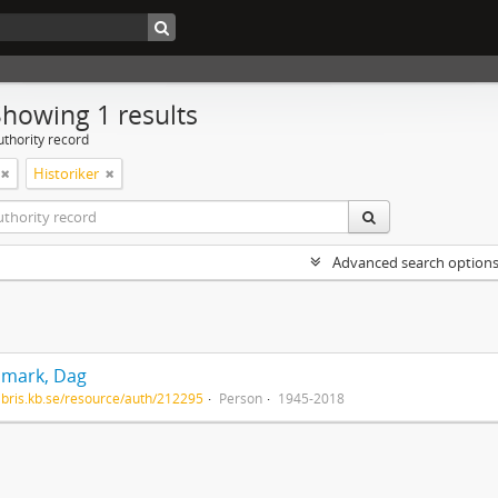
Showing 1 results
uthority record
Historiker
Advanced search option
mark, Dag
/libris.kb.se/resource/auth/212295
Person
1945-2018