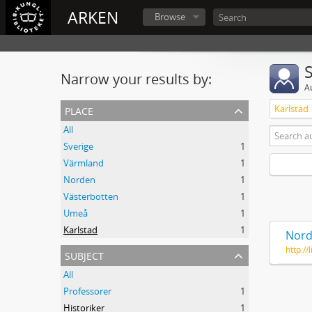
ARKEN
Browse
Narrow your results by:
A
place
Karlstad
All
Sverige
1
Värmland
1
Norden
1
Västerbotten
1
Umeå
1
Karlstad
1
Nord
http:/
subject
All
Professorer
1
Historiker
1