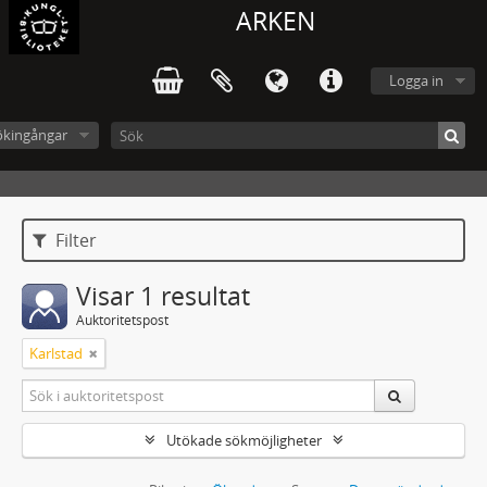
ARKEN
Logga in
ökingångar
Filter
Visar 1 resultat
Auktoritetspost
Karlstad
Utökade sökmöjligheter