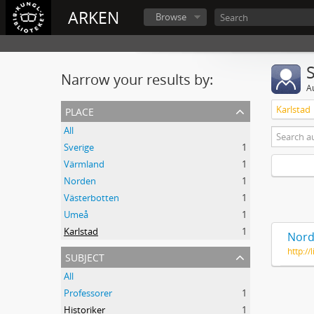
ARKEN
Browse
Narrow your results by:
A
place
Karlstad
All
Sverige
1
Värmland
1
Norden
1
Västerbotten
1
Umeå
1
Karlstad
1
Nord
http:/
subject
All
Professorer
1
Historiker
1