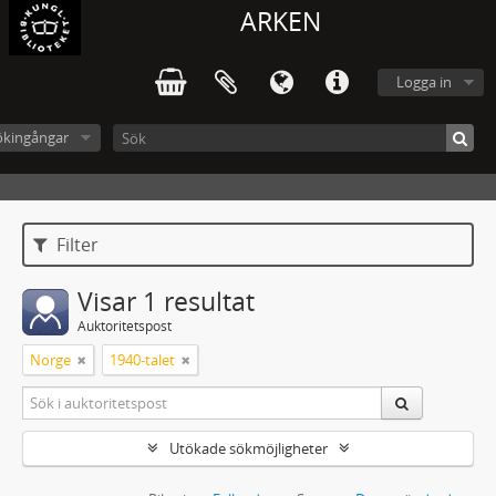
ARKEN
Logga in
ökingångar
Filter
Visar 1 resultat
Auktoritetspost
Norge
1940-talet
Utökade sökmöjligheter