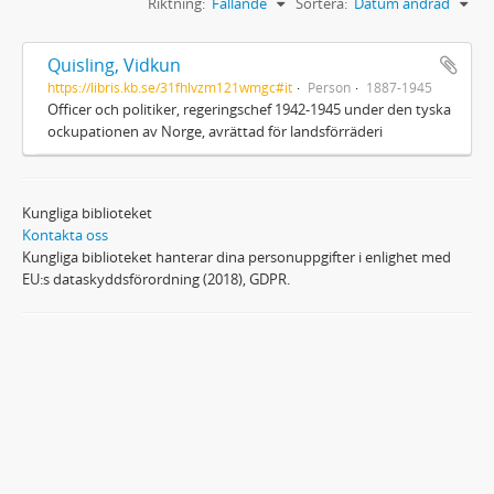
Riktning:
Fallande
Sortera:
Datum ändrad
Quisling, Vidkun
https://libris.kb.se/31fhlvzm121wmgc#it
Person
1887-1945
Officer och politiker, regeringschef 1942-1945 under den tyska
ockupationen av Norge, avrättad för landsförräderi
Kungliga biblioteket
Kontakta oss
Kungliga biblioteket hanterar dina personuppgifter i enlighet med
EU:s dataskyddsförordning (2018), GDPR.