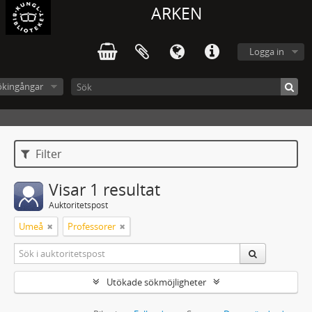
ARKEN
Logga in
ökingångar
Filter
Visar 1 resultat
Auktoritetspost
Umeå
Professorer
Utökade sökmöjligheter