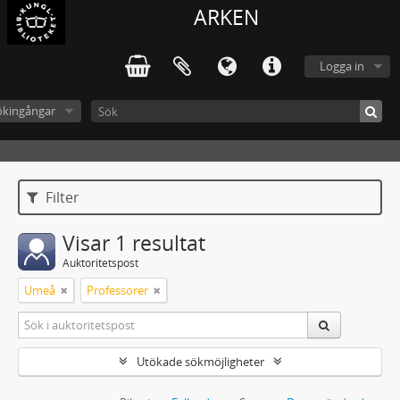
ARKEN
Logga in
ökingångar
Filter
Visar 1 resultat
Auktoritetspost
Umeå
Professorer
Utökade sökmöjligheter