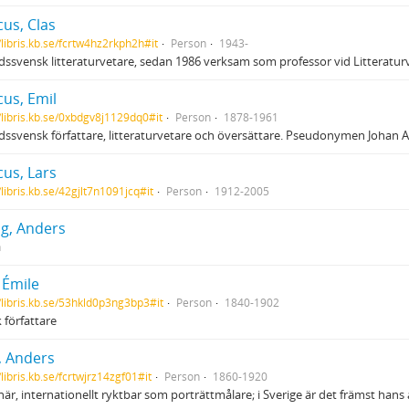
acus, Clas
/libris.kb.se/fcrtw4hz2rkph2h#it
Person
1943-
dssvensk litteraturvetare, sedan 1986 verksam som professor vid Litteratur
acus, Emil
//libris.kb.se/0xbdgv8j1129dq0#it
Person
1878-1961
dssvensk författare, litteraturvetare och översättare. Pseudonymen Johan Alvi
acus, Lars
/libris.kb.se/42gjlt7n1091jcq#it
Person
1912-2005
ng, Anders
n
 Émile
//libris.kb.se/53hkld0p3ng3bp3#it
Person
1840-1902
 författare
, Anders
/libris.kb.se/fcrtwjrz14zgf01#it
Person
1860-1920
är, internationellt ryktbar som porträttmålare; i Sverige är det främst han