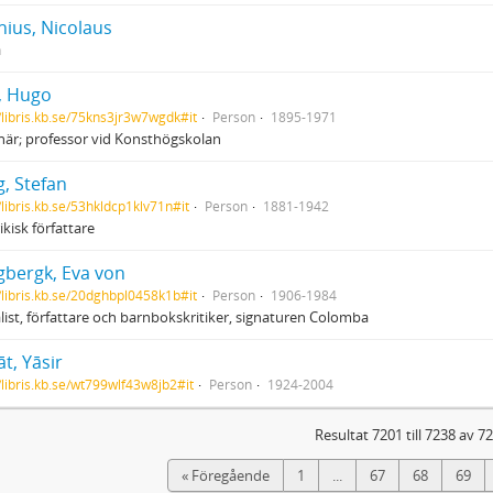
hius, Nicolaus
n
, Hugo
//libris.kb.se/75kns3jr3w7wgdk#it
Person
1895-1971
är; professor vid Konsthögskolan
g, Stefan
/libris.kb.se/53hkldcp1klv71n#it
Person
1881-1942
ikisk författare
gbergk, Eva von
//libris.kb.se/20dghbpl0458k1b#it
Person
1906-1984
list, författare och barnbokskritiker, signaturen Colomba
āt, Yāsir
//libris.kb.se/wt799wlf43w8jb2#it
Person
1924-2004
Resultat 7201 till 7238 av 7
« Föregående
1
...
67
68
69