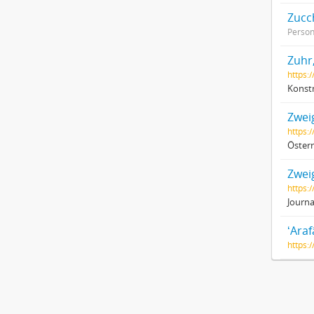
Zucc
Perso
Zuhr
https:
Konstn
Zwei
https:/
Österr
Zwei
https:
Journa
ʻAraf
https: