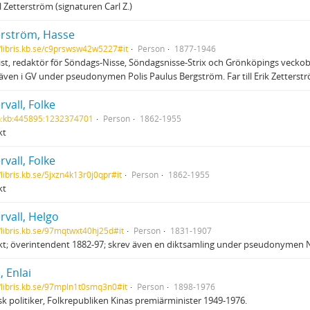
arl Zetterström (signaturen Carl Z.)
erström, Hasse
//libris.kb.se/c9prswsw42w5227#it
Person
1877-1946
ist, redaktör för Söndags-Nisse, Söndagsnisse-Strix och Grönköpings veckob
även i GV under pseudonymen Polis Paulus Bergström. Far till Erik Zetter
rvall, Folke
h:kb:445895:1232374701
Person
1862-1955
kt
rvall, Folke
/libris.kb.se/5jxzn4k13r0j0qpr#it
Person
1862-1955
kt
rvall, Helgo
//libris.kb.se/97mqtwxt40hj25d#it
Person
1831-1907
kt; överintendent 1882-97; skrev även en diktsamling under pseudonymen N
 Enlai
//libris.kb.se/97mpln1t0smq3n0#it
Person
1898-1976
sk politiker, Folkrepubliken Kinas premiärminister 1949-1976.