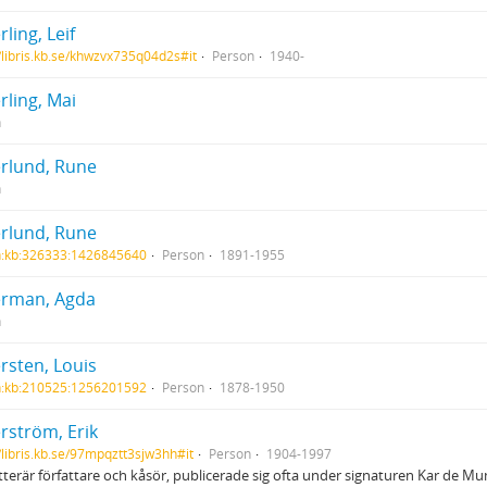
rling, Leif
//libris.kb.se/khwzvx735q04d2s#it
Person
1940-
rling, Mai
n
erlund, Rune
n
erlund, Rune
h:kb:326333:1426845640
Person
1891-1955
erman, Agda
n
rsten, Louis
h:kb:210525:1256201592
Person
1878-1950
rström, Erik
//libris.kb.se/97mpqztt3sjw3hh#it
Person
1904-1997
tterär författare och kåsör, publicerade sig ofta under signaturen Kar de Mu