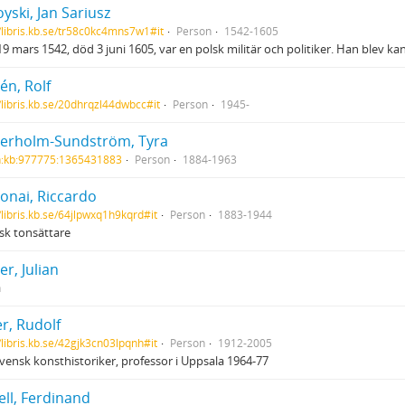
yski, Jan Sariusz
//libris.kb.se/tr58c0kc4mns7w1#it
Person
1542-1605
9 mars 1542, död 3 juni 1605, var en polsk militär och politiker. Han blev k
én, Rolf
//libris.kb.se/20dhrqzl44dwbcc#it
Person
1945-
erholm-Sundström, Tyra
h:kb:977775:1365431883
Person
1884-1963
onai, Riccardo
//libris.kb.se/64jlpwxq1h9kqrd#it
Person
1883-1944
nsk tonsättare
r, Julian
n
er, Rudolf
//libris.kb.se/42gjk3cn03lpqnh#it
Person
1912-2005
vensk konsthistoriker, professor i Uppsala 1964-77
ell, Ferdinand