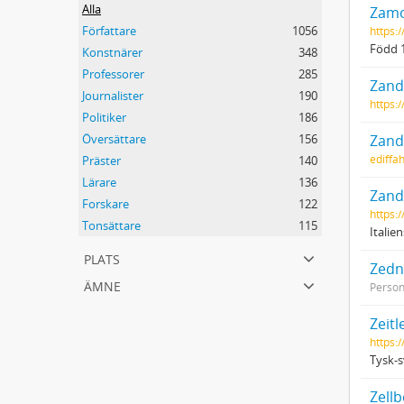
Alla
Zamo
Författare
1056
https:
Född 1
Konstnärer
348
Professorer
285
Zand
Journalister
190
https:
Politiker
186
Översättare
156
Zand
ediffa
Präster
140
Lärare
136
Zand
Forskare
122
https:
Tonsättare
115
Italie
plats
Zedne
ämne
Perso
Zeitl
https:
Tysk-s
Zellb