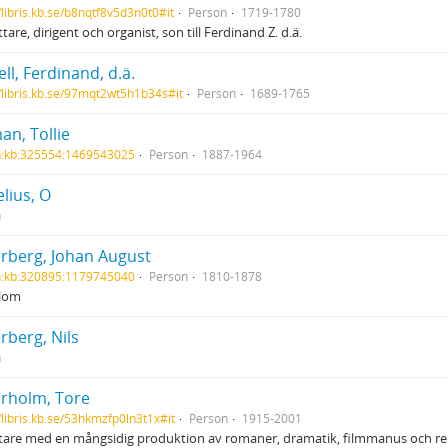
//libris.kb.se/b8nqtf8v5d3n0t0#it
Person
1719-1780
tare, dirigent och organist, son till Ferdinand Z. d.ä.
ell, Ferdinand, d.ä.
//libris.kb.se/97mqt2wt5h1b34s#it
Person
1689-1765
an, Tollie
h:kb:325554:1469543025
Person
1887-1964
lius, O
n
erberg, Johan August
h:kb:320895:1179745040
Person
1810-1878
blom
rberg, Nils
n
erholm, Tore
//libris.kb.se/53hkmzfp0ln3t1x#it
Person
1915-2001
ttare med en mångsidig produktion av romaner, dramatik, filmmanus och r