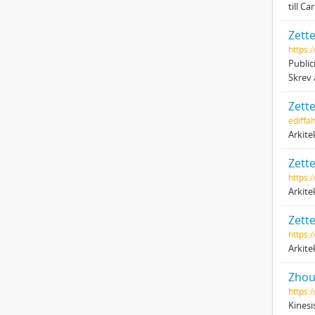
till C
Zett
https:
Public
Skrev 
Zette
ediffa
Arkite
Zette
https:/
Arkite
Zette
https:
Arkite
Zhou,
https:
Kinesi