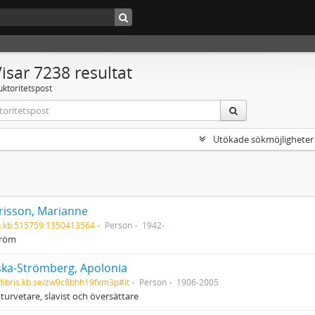
isar 7238 resultat
uktoritetspost
Utökade sökmöjligheter
risson, Marianne
h:kb:515759:1350413564
Person
1942-
tröm
ska-Strömberg, Apolonia
//libris.kb.se/zw9c8bhh19fxm3p#it
Person
1906-2005
aturvetare, slavist och översättare