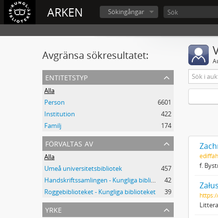
ARKEN
Sökingångar
V
Avgränsa sökresultatet:
A
entitetstyp
Alla
Person
6601
Institution
422
Familj
174
förvaltas av
Zach
ediffa
Alla
f. Bys
Umeå universitetsbibliotek
457
Handskriftssamlingen - Kungliga biblioteket
42
Zału
Roggebiblioteket - Kungliga biblioteket
39
https:
Litter
yrke