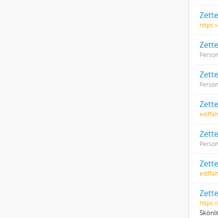
Zette
https:
Zette
Perso
Zett
Perso
Zett
ediffa
Zett
Perso
Zette
ediffa
Zette
https:
Skönli