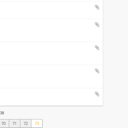
238
70
71
72
73