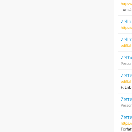
https:
Tonsät
Zellb
https:
Zellm
ediffa
Zethe
Perso
Zett
ediffa
F. En
Zette
Perso
Zett
https:
Förfa