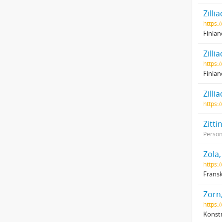
Zilli
https:/
Finlan
Zilli
https:
Finlan
Zilli
https:/
Zitti
Perso
Zola,
https:
Fransk
Zorn
https:/
Konstn